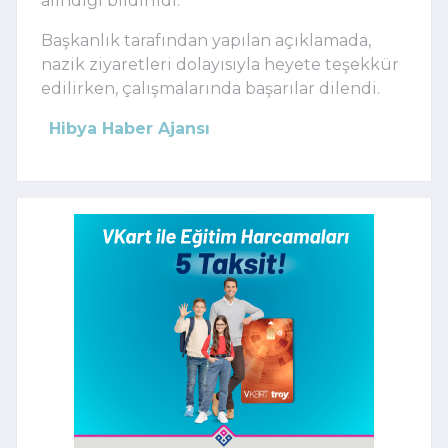
alındığı bildirildi.
Başkanlık tarafından yapılan açıklamada,
nazik ziyaretleri dolayısıyla heyete teşekkür
edilirken, çalışmalarında başarılar dilendi.
Hibya Haber Ajansı