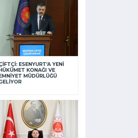
ÇIFTÇI: ESENYURT’A YENI
HÜKÜMET KONAĞI VE
EMNIYET MÜDÜRLÜĞÜ
GELIYOR