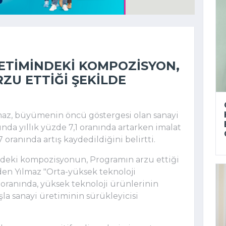
RETIMINDEKI KOMPOZISYON,
ZU ETTIĞI ŞEKILDE
az, büyümenin öncü göstergesi olan sanayi
ında yıllık yüzde 7,1 oranında artarken imalat
 oranında artış kaydedildiğini belirtti.
ndeki kompozisyonun, Programın arzu ettiği
den Yılmaz "Orta-yüksek teknoloji
 oranında, yüksek teknoloji ürünlerinin
şla sanayi üretiminin sürükleyicisi