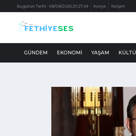
Bugünün Tarihi : 08/08/2026 20:27:49
Künye
İletişim
GÜNDEM
EKONOMI
YAŞAM
KÜLTÜ