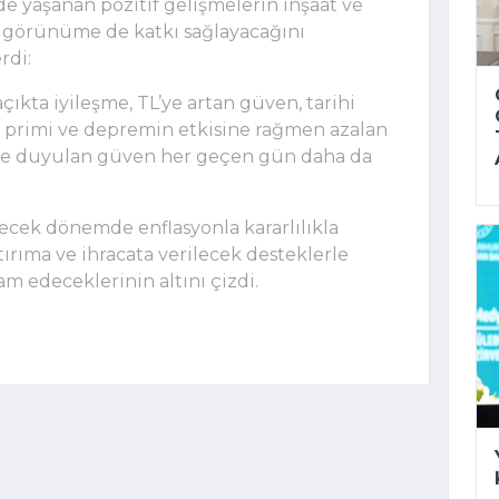
e yaşanan pozitif gelişmelerin inşaat ve
 görünüme de katkı sağlayacağını
rdi:
kta iyileşme, TL’ye artan güven, tarihi
sk primi ve depremin etkisine rağmen azalan
 duyulan güven her geçen gün daha da
cek dönemde enflasyonla kararlılıkla
rıma ve ihracata verilecek desteklerle
m edeceklerinin altını çizdi.