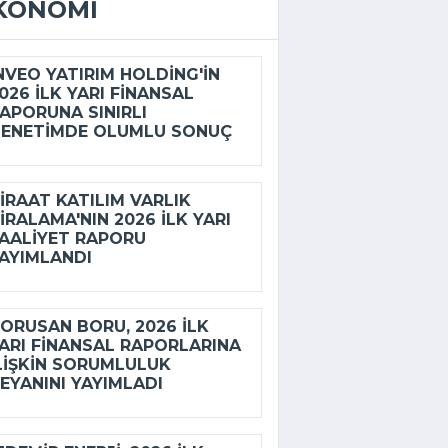
KONOMI
NVEO YATIRIM HOLDING'IN
026 ILK YARI FINANSAL
APORUNA SINIRLI
ENETIMDE OLUMLU SONUÇ
IRAAT KATILIM VARLIK
IRALAMA'NIN 2026 ILK YARI
AALIYET RAPORU
AYIMLANDI
ORUSAN BORU, 2026 ILK
ARI FINANSAL RAPORLARINA
LIŞKIN SORUMLULUK
EYANINI YAYIMLADI