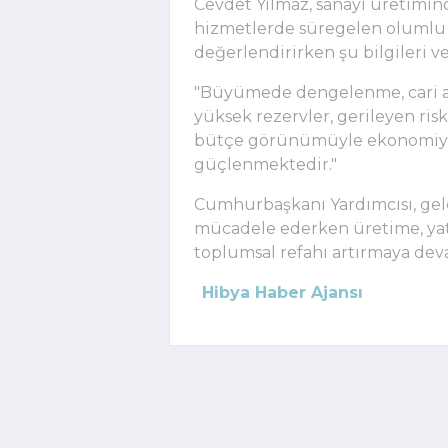
Cevdet Yılmaz, sanayi üretimind
hizmetlerde süregelen olumlu
değerlendirirken şu bilgileri ve
"Büyümede dengelenme, cari açı
yüksek rezervler, gerileyen ri
bütçe görünümüyle ekonomiye
güçlenmektedir."
Cumhurbaşkanı Yardımcısı, gele
mücadele ederken üretime, yatı
toplumsal refahı artırmaya deva
Hibya Haber Ajansı