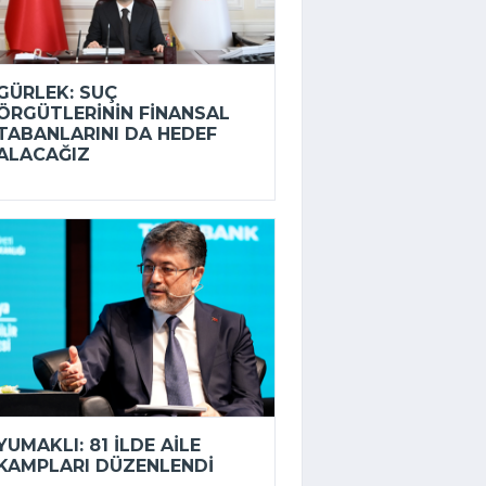
GÜRLEK: SUÇ
ÖRGÜTLERININ FINANSAL
TABANLARINI DA HEDEF
ALACAĞIZ
YUMAKLI: 81 ILDE AILE
KAMPLARI DÜZENLENDI