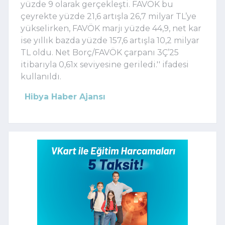
yüzde 9 olarak gerçekleşti. FAVÖK bu
çeyrekte yüzde 21,6 artışla 26,7 milyar TL’ye
yükselirken, FAVÖK marjı yüzde 44,9, net kar
ise yıllık bazda yüzde 157,6 artışla 10,2 milyar
TL oldu. Net Borç/FAVÖK çarpanı 3Ç’25
itibarıyla 0,61x seviyesine geriledi.'' ifadesi
kullanıldı.
Hibya Haber Ajansı