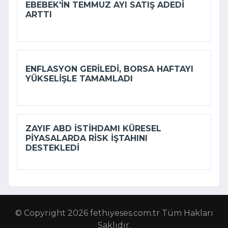
EBEBEK'IN TEMMUZ AYI SATIŞ ADEDI
ARTTI
ENFLASYON GERILEDI, BORSA HAFTAYI
YÜKSELIŞLE TAMAMLADI
ZAYIF ABD ISTIHDAMI KÜRESEL
PIYASALARDA RISK IŞTAHINI
DESTEKLEDI
© Copyright 2026 fethiyeses.com.tr Tüm Hakları
Saklıdır.