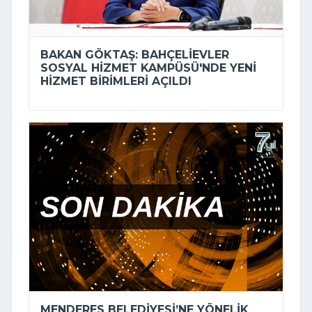
BAKAN GÖKTAŞ: BAHÇELIEVLER
SOSYAL HIZMET KAMPÜSÜ'NDE YENI
HIZMET BIRIMLERI AÇILDI
MENDERES BELEDIYESI’NE YÖNELIK