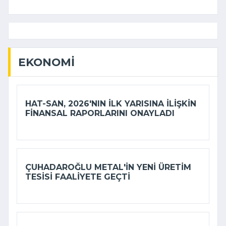
EKONOMI
HAT-SAN, 2026'NIN ILK YARISINA ILIŞKIN
FINANSAL RAPORLARINI ONAYLADI
ÇUHADAROĞLU METAL'IN YENI ÜRETIM
TESISI FAALIYETE GEÇTI