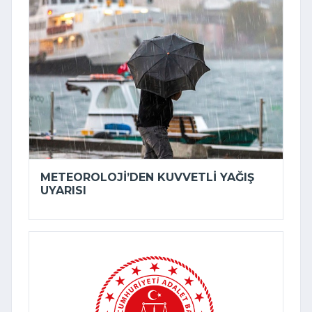
METEOROLOJI’DEN KUVVETLI YAĞIŞ
UYARISI