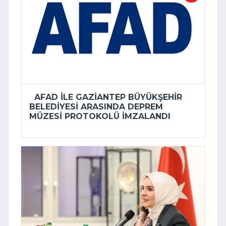
AFAD ILE GAZIANTEP BÜYÜKŞEHIR
BELEDIYESI ARASINDA DEPREM
MÜZESI PROTOKOLÜ IMZALANDI