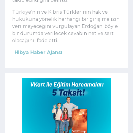
takip edildiğini belirtti.
Türkiye’nin ve Kıbrıs Türklerinin hak ve
hukukuna yönelik herhangi bir girişime izin
verilmeyeceğini vurgulayan Erdoğan, böyle
bir durumda verilecek cevabın net ve sert
olacağını ifade etti.
Hibya Haber Ajansı