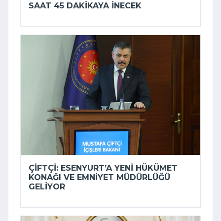
SAAT 45 DAKIKAYA INECEK
ÇIFTÇI: ESENYURT’A YENI HÜKÜMET
KONAĞI VE EMNIYET MÜDÜRLÜĞÜ
GELIYOR