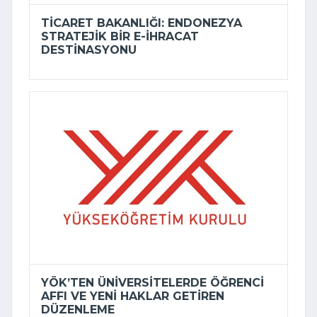
TICARET BAKANLIĞI: ENDONEZYA
STRATEJIK BIR E-İHRACAT
DESTINASYONU
YÖK’TEN ÜNIVERSITELERDE ÖĞRENCI
AFFI VE YENI HAKLAR GETIREN
DÜZENLEME