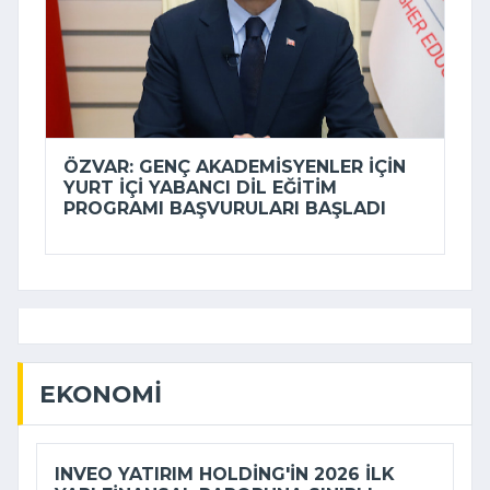
ÖZVAR: GENÇ AKADEMISYENLER IÇIN
YURT IÇI YABANCI DIL EĞITIM
PROGRAMI BAŞVURULARI BAŞLADI
EKONOMI
INVEO YATIRIM HOLDING'IN 2026 ILK