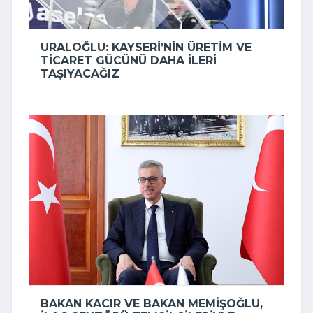
URALOĞLU: KAYSERI’NIN ÜRETIM VE
TICARET GÜCÜNÜ DAHA ILERI
TAŞIYACAĞIZ
BAKAN KACIR VE BAKAN MEMIŞOĞLU,