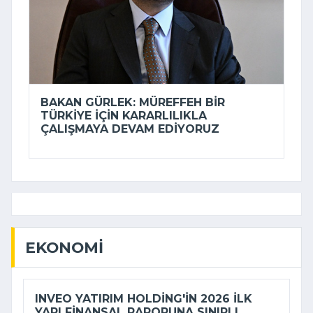
BAKAN GÜRLEK: MÜREFFEH BIR
TÜRKIYE IÇIN KARARLILIKLA
ÇALIŞMAYA DEVAM EDIYORUZ
EKONOMI
INVEO YATIRIM HOLDING'IN 2026 ILK
YARI FINANSAL RAPORUNA SINIRLI