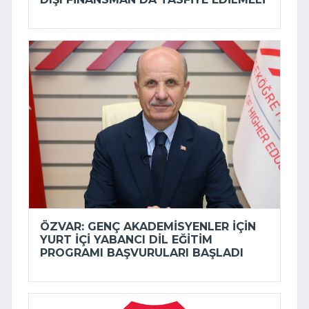
ÖZVAR: GENÇ AKADEMISYENLER IÇIN
YURT IÇI YABANCI DIL EĞITIM
PROGRAMI BAŞVURULARI BAŞLADI