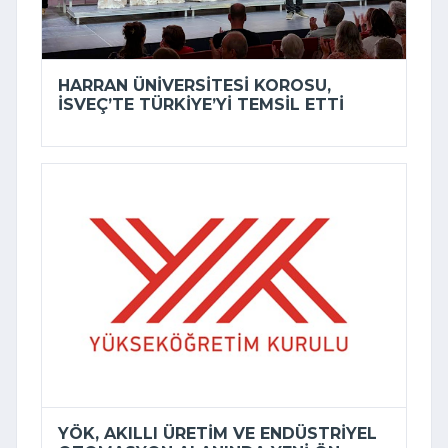
HARRAN ÜNIVERSITESI KOROSU,
İSVEÇ’TE TÜRKIYE’YI TEMSIL ETTI
YÖK, AKILLI ÜRETIM VE ENDÜSTRIYEL