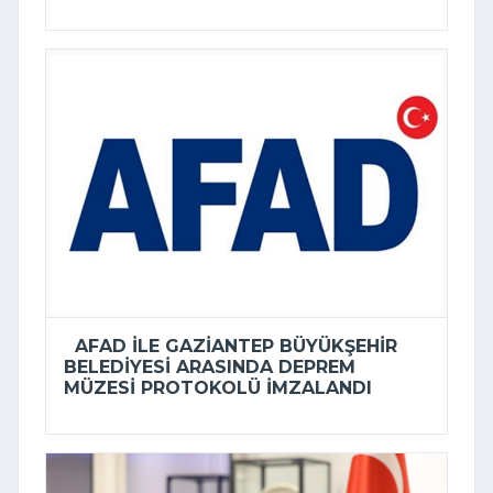
AFAD ILE GAZIANTEP BÜYÜKŞEHIR
BELEDIYESI ARASINDA DEPREM
MÜZESI PROTOKOLÜ IMZALANDI